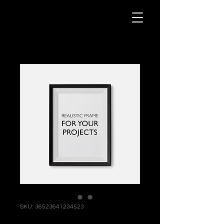
SKU: 36523641234523